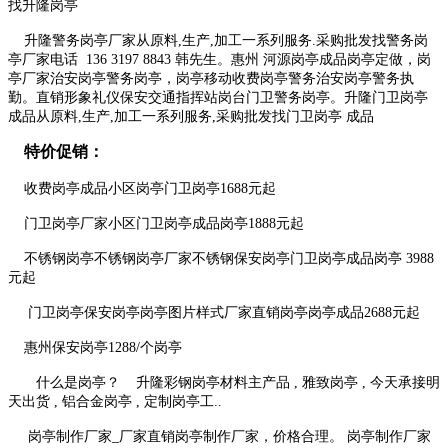
找升隆岗亭
升隆警务岗亭厂家从原料,生产,加工一系列服务.采购批发找警务岗
亭厂家电话 136 3197 8843 韩先生。惠州 河源岗亭成品岗亭定做，岗
亭厂家治安岗亭警务岗亭，岗亭移动收费岗亭警务治安岗亭警务执
勤。直销形象礼仪保安交通指挥站岗台门卫警务岗亭。升隆门卫岗亭
成品从原料,生产,加工一系列服务,采购批发找门卫岗亭 成品
特价促销：
收费岗亭成品小区岗亭门卫岗亭1688元起
门卫岗亭厂家小区门卫岗亭成品岗亭1888元起
不锈钢岗亭不锈钢岗亭厂家不锈钢保安岗亭门卫岗亭成品岗亭 3988
元起
门卫岗亭保安岗亭岗亭图片样式厂家直销岗亭岗亭成品2688元起
惠州保安岗亭1288/个岗亭
什么是岗亭？ 升隆彩钢岗亭材料主产品 , 雅致岗亭 , 今天承接明
天出货 , 铝合金岗亭 , 定制岗亭工..
岗亭制作厂家_厂家直销岗亭制作厂家，价格合理。 岗亭制作厂家