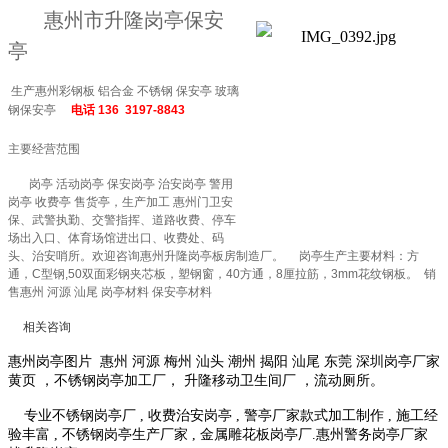
惠州市升隆岗亭保安
亭
生产惠州彩钢板 铝合金 不锈钢 保安亭 玻璃
钢保安亭
电话 136 3197-8843
主要经营范围
岗亭
活动岗亭 保安岗亭 治安岗亭 警用
岗亭 收费亭 售货亭，生产加工 惠州门卫安
保、武警执勤、交警指挥、道路收费、停车
场出入口、体育场馆进出口、收费处、码
头、治安哨所。欢迎咨询惠州升隆岗亭板房制造厂。 岗亭生产主要材料：方
通，C型钢,50双面彩钢夹芯板，塑钢窗，40方通，8厘拉筋，3mm花纹钢板。 销
售惠州 河源 汕尾 岗亭材料 保安亭材料
相关咨询
惠州岗亭图片 惠州 河源 梅州 汕头 潮州 揭阳 汕尾 东莞 深圳岗亭厂家
黄页 ，不锈钢岗亭加工厂， 升隆移动卫生间厂 ，流动厕所。
专业不锈钢岗亭厂 , 收费治安岗亭 , 警亭厂家款式加工制作 , 施工经
验丰富 , 不锈钢岗亭生产厂家 , 金属雕花板岗亭厂.惠州警务岗亭厂家